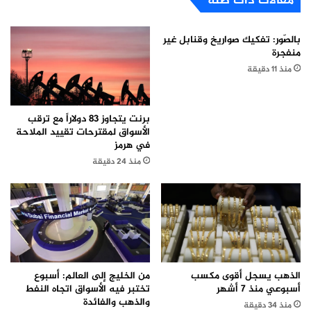
مقالات ذات صلة
بالصّور: تفكيك صواريخ وقنابل غير
منفجرة
منذ 11 دقيقة
برنت يتجاوز 83 دولاراً مع ترقب
الأسواق لمقترحات تقييد الملاحة
في هرمز
منذ 24 دقيقة
من الخليج إلى العالم: أسبوع
الذهب يسجل أقوى مكسب
تختبر فيه الأسواق اتجاه النفط
أسبوعي منذ 7 أشهر
والذهب والفائدة
منذ 34 دقيقة