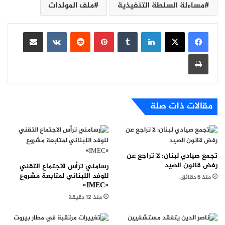
مساءلة السلطة التنفيذية
ملف المولدات
لينكدإن
بينتيريست
مشاركة عبر البريد
طباعة
مقالات ذات صلة
تجمع صيادي لبنان: لا تراجع عن
رفض قانون الصيد
رسامني ترأس الاجتماع التقني
للوفد اللبناني لمتابعة مشروع
منذ 6 دقائق
«IMEC»
منذ 12 دقيقة