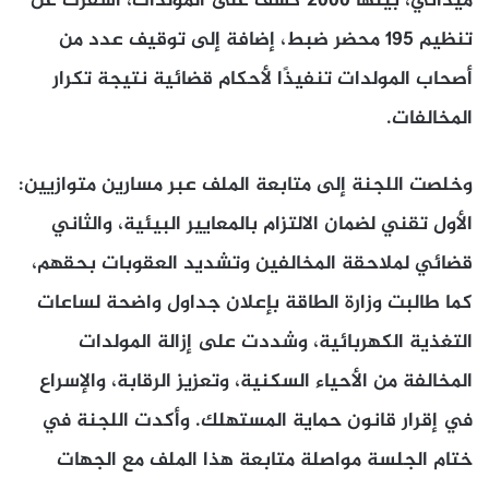
ميداني، بينها 2000 كشف على المولدات، أسفرت عن
تنظيم 195 محضر ضبط، إضافة إلى توقيف عدد من
أصحاب المولدات تنفيذًا لأحكام قضائية نتيجة تكرار
المخالفات.
وخلصت اللجنة إلى متابعة الملف عبر مسارين متوازيين:
الأول تقني لضمان الالتزام بالمعايير البيئية، والثاني
قضائي لملاحقة المخالفين وتشديد العقوبات بحقهم،
كما طالبت وزارة الطاقة بإعلان جداول واضحة لساعات
التغذية الكهربائية، وشددت على إزالة المولدات
المخالفة من الأحياء السكنية، وتعزيز الرقابة، والإسراع
في إقرار قانون حماية المستهلك. وأكدت اللجنة في
ختام الجلسة مواصلة متابعة هذا الملف مع الجهات