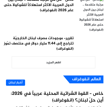
الدول العربية الاكثر استهلاكاً للشوكولا حتى
عام 2026 (انفوغراف)
تقرير- موجودات مصرف لبنان الخارجيّة
تتراجع إلى 11.44 مليار دولار في منتصف تمّوز
(انفوغراف)
اظهر المزيد
العالم انفوغراف
أخبار لبنان
خاص – القوة الشرائية المحلية عربياً في 2026:
أين حلّ لبنان؟ (انفوغراف)