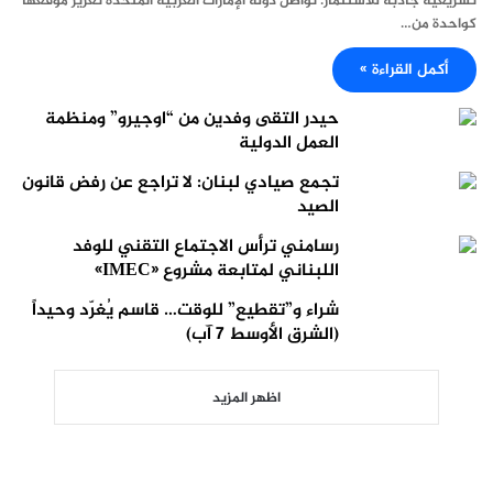
تشريعية جاذبة للاستثمار. تواصل دولة الإمارات العربية المتحدة تعزيز موقعها
كواحدة من…
أكمل القراءة »
حيدر التقى وفدين من “اوجيرو” ومنظمة
العمل الدولية
تجمع صيادي لبنان: لا تراجع عن رفض قانون
الصيد
رسامني ترأس الاجتماع التقني للوفد
اللبناني لمتابعة مشروع «IMEC»
شراء و”تقطيع” للوقت… قاسم يُغرّد وحيداً
(الشرق الأوسط 7 آب)
اظهر المزيد