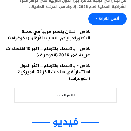
حلّ لبنان في مرتبة متأخرة بين الدول العربية على مؤشر القوة
الشرائية المحلية لعام 2026، إذ جاء في المرتبة الحادية…
أكمل القراءة »
خاص – لبنان يتصدر عربياً في حملة
الدكتوراه: إليكم النسب بالأرقام (انفوغراف)
خاص – بالاسماء والارقام .. اكبر 10 اقتصادات
عربية في 2026 (انفوغراف)
خاص – بالاسماء والارقام .. اكثر الدول
استثماراً في سندات الخزانة الاميركية
(انفوغراف)
اظهر المزيد
فيديو