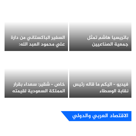
باتريسيا هاشم تمثل
السفير الباكستاني من دارة
جمعية الصناعيين
علي محمود العبد الله:
اللبنانيين في الحوار
باكستان حريصة على سيادة
الوطني حول حماية العمالة
لبنان وسلامة أراضيه (فيديو)
وتعافي المؤسسات( صور و
فيديو)
فيديو – اليكم ما قاله رئيس
خاص – شقير: سعداء بقرار
نقابة الوسطاء
المملكة السعودية لقيمته
والاستشاريين العقاريين
الاقتصادية والمعنوية
وليد موسى عن واقع
(فيديو)
القطاع العقاري
الاقتصاد العربي والدولي