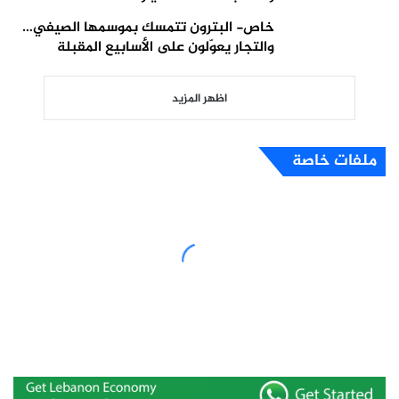
خاص- البترون تتمسك بموسمها الصيفي…
والتجار يعوّلون على الأسابيع المقبلة
اظهر المزيد
ملفات خاصة