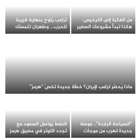
من الفكرة إلى الترخيص:
ترامب يُلوّح بنهاية قريبة
هكذا تبدأ مشروعك الصغير
للحرب… وطهران تتمسّك
في الإمارات!
بمفاتيح هرمز
ماذا يُحضّر ترامب لإيران؟ خطّة جديدة تخصّ “هرمز”
“السياحة الباردة”.. موضة
النفط يواصل الصعود مع
جديدة تهرب من موجات
تجدد التوتر في مضيق هرمز
الحر