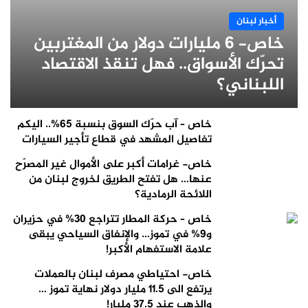
أخبار لبنان
خاص- 6 مليارات دولار من المغتربين
تحرّك الأسواق.. فهل تنقذ الاقتصاد
اللبناني؟
خاص – آب حرّك السوق بنسبة 65%.. اليكم
تفاصيل المشهد في قطاع تأجير السيارات
خاص- غرامات أكبر على الأموال غير المصرّح
عنها… هل تفتح الطريق لخروج لبنان من
اللائحة الرمادية؟
خاص – حركة المطار تتراجع 30% في حزيران
و9% في تموز… والإنفاق السياحي يبقى
علامة الاستفهام الأكبر!
خاص- احتياطي مصرف لبنان بالعملات
يرتفع الى 11.5 مليار دولار نهاية تموز …
والذهب عند 37.5 مليار!