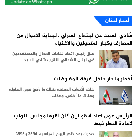
أخبار لبنان
شادي السيد عن اجتماع السراي : لجباية الاموال من
المصارف وكبار المتمولين والاغنياء
علق رئيس اتحاد نقابات العمال والمستخدمين
في لبنان الشمالي النقيب شادي السيد…
أخطر ما دار داخل غرفة المفاوضات
خلف الأبواب المغلقة هناك ما وُضع فوق الطاولة
وهناك ما أخفيَ. وهذا…
الرئيس عون اعاد 4 قوانين كان اقرها مجلس النواب
لاعادة النظر فيها
صدرت بعد ظهر اليوم المراسيم 3594 و3595