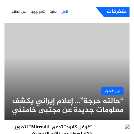
متفرقات
الكل
ادارة
تكنولوجيا
من العالم
ابرز الاخبار
“حالته حرجة”… إعلام إيراني يكشف
معلومات جديدة عن مجتبى خامنئي
“غوغل كلاود” تدعم “Mirendil” لتطوير
ذكاء اصطناعي ذاتي التحسين