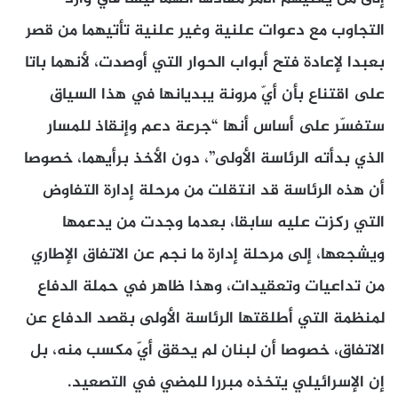
التجاوب مع دعوات علنية وغير علنية تأتيهما من قصر
بعبدا لإعادة فتح أبواب الحوار التي أوصدت، لأنهما باتا
على اقتناع بأن أيّ مرونة يبديانها في هذا السياق
ستفسّر على أساس أنها “جرعة دعم وإنقاذ للمسار
الذي بدأته الرئاسة الأولى”، دون الأخذ برأيهما، خصوصا
أن هذه الرئاسة قد انتقلت من مرحلة إدارة التفاوض
التي ركزت عليه سابقا، بعدما وجدت من يدعمها
ويشجعها، إلى مرحلة إدارة ما نجم عن الاتفاق الإطاري
من تداعيات وتعقيدات، وهذا ظاهر في حملة الدفاع
لمنظمة التي أطلقتها الرئاسة الأولى بقصد الدفاع عن
الاتفاق، خصوصا أن لبنان لم يحقق أيّ مكسب منه، بل
إن الإسرائيلي يتخذه مبررا للمضي في التصعيد.