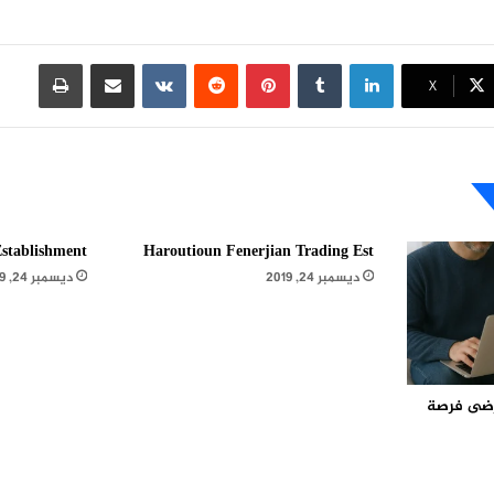
لينكدإن
بينتيريست
مشاركة عبر البريد
طباعة
X
stablishment
Haroutioun Fenerjian Trading Est
ديسمبر 24, 2019
ديسمبر 24, 2019
مرضى فرصة