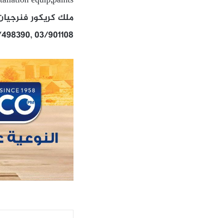
tallation equip,paints
ملك كريكور فنرجيان 
/498390, 03/901108