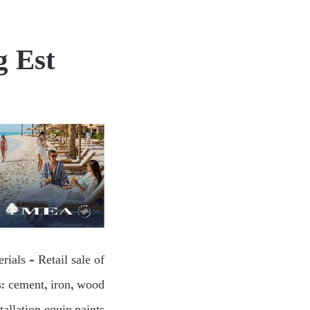
g Est
rials – Retail sale of
s: cement, iron, wood…