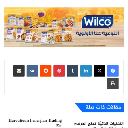
لينكدإن
بينتيريست
مشاركة عبر البريد
طباعة
مقالات ذات صلة
Haroutioun Fenerjian Trading
التقنيات الذكيّة تمنح المرضى
Est