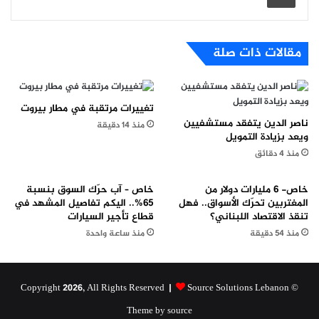
مقالات ذات صلة
تغييرات مرتقبة في مطار بيروت
ناصر الدين يتفقد مستشفيين
منذ 14 دقيقة
ويعد بزيادة التمويل
منذ 4 دقائق
خاص- 6 مليارات دولار من
خاص – آب حرّك السوق بنسبة
المغتربين تحرّك الأسواق.. فهل
65%.. اليكم تفاصيل المشهد في
تنقذ الاقتصاد اللبناني؟
قطاع تأجير السيارات
منذ 54 دقيقة
منذ ساعة واحدة
Source Solutions Lebanon
© Copyright 2026, All Rights Reserved |
Theme by source