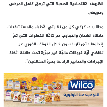
الظروف الاقتصادية الصعبة التي ترهق كاهل المرضى
وذويهم.
وطالب د. كركي كلّ من نقابتي الأطبّاء والمستشفيات
ملاقاة الضمان والتجاوب مع كافّة الخطوات التي تمّ
إنجازها حتّى تاريخه من خلال التوقّف الفوري عن
تقاضي أيّة فروقات ماليّة غير مبرّرة تحت طائلة اتّخاذ
الإجراءات والتدابير الرادعة بحقّ المخالفين”.