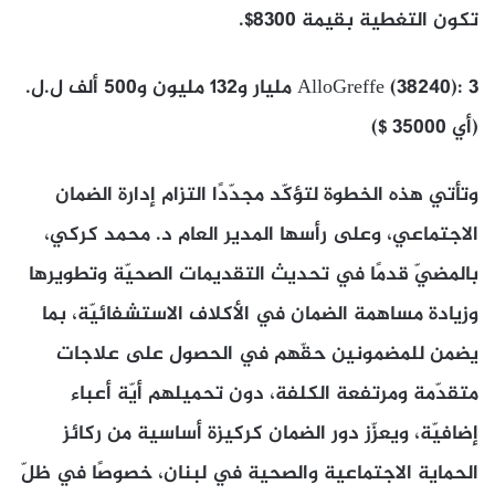
تكون التغطية بقيمة 8300$.
AlloGreffe (38240): 3 مليار و132 مليون و500 ألف ل.ل.
(أي 35000 $)
وتأتي هذه الخطوة لتؤكّد مجدّدًا التزام إدارة الضمان
الاجتماعي، وعلى رأسها المدير العام د. محمد كركي،
بالمضيّ قدمًا في تحديث التقديمات الصحيّة وتطويرها
وزيادة مساهمة الضمان في الأكلاف الاستشفائيّة، بما
يضمن للمضمونين حقّهم في الحصول على علاجات
متقدّمة ومرتفعة الكلفة، دون تحميلهم أيّة أعباء
إضافيّة، ويعزّز دور الضمان كركيزة أساسية من ركائز
الحماية الاجتماعية والصحية في لبنان، خصوصًا في ظلّ