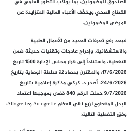
الصندوق للمضمونين، بما يواكب التطور العلمي في
القطاع الصحي ويخفّف الأعباء المالية المتزايدة عن
المرضى المضمونين.
فبعد رفع تعرفات العديد من الأعمال الطبية
والاستشفائية، وإدراج علاجات وتقنيات حديثة ضمن
التغطية، واستناداً إلى قرار مجلس الإدارة 1500 تاريخ
17/6/2026، والمقترن بمصادقة سلطة الوصاية بتاريخ
24/6/2026، أصدر د. كركي مذكرة إعلامية بتاريخ
9/7/2026 حملت الرقم 840 قضى بموجبها اعتماد
البدل المقطوع لزرع نقي العظم Autogreffe وAllogreffe،
وفق التغطية التالية: