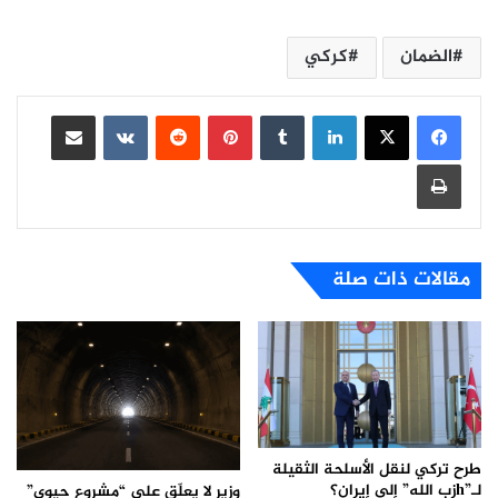
الضمان
كركي
لينكدإن
بينتيريست
مشاركة عبر البريد
طباعة
مقالات ذات صلة
طرح تركي لنقل الأسلحة الثقيلة
لـ”hزب الله” إلى إيران؟
وزير لا يعلّق على “مشروع حيوي”