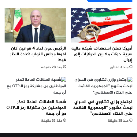
الرئيس عون اعاد 4 قوانين كان
أميركا تعلن استهداف شبكة مالية
اقرها مجلس النواب لاعادة النظر
سرية حوّلت ملايين الدولارات إلى
فيها
إيران
منذ 28 دقيقة
منذ 3 دقائق
اجتماع وزاري تشاوري في السراي
شعبة العلاقات العامة تحذر
لبحث مشروع “الجمهورية القائمة
المواطنين من مشاركة رمز الـOTP
على الذكاء الاصطناعي”
مع أي جهة
منذ 38 دقيقة
منذ 52 دقيقة