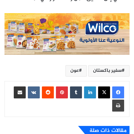
سفير باكستان
عون
لينكدإن
بينتيريست
مشاركة عبر البريد
طباعة
مقالات ذات صلة