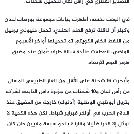
​التصدير القطري في رأس لفان لتحميل شحنات.
في الوقت نفسه، أظهرت بيانات مجموعة بورصات لندن
وكبلر أن ناقلة ترفع العلم الهندي، تحمل مليوني برميل
من النفط الخام الكويتي تم تحميلها أواخر الأسبوع
الماضي، انعطفت عائدة قبالة طرف عُمان ​عند مضيق
هرمز اليوم الأربعاء.
وأبحرت 16 شحنة على الأقل من الغاز الطبيعي المسال
من رأس ​لفان و10 شحنات من جزيرة داس التابعة لشركة
بترول أبوظبي الوطنية (أدنوك) خارجة من المضيق منذ
اندلاع الحرب في ‌أواخر ⁠فبراير شباط. لكن هذه الكمية لا
تمثل إلا قدرا ضئيلا مقارنة بنحو سبعة ملايين طن كان