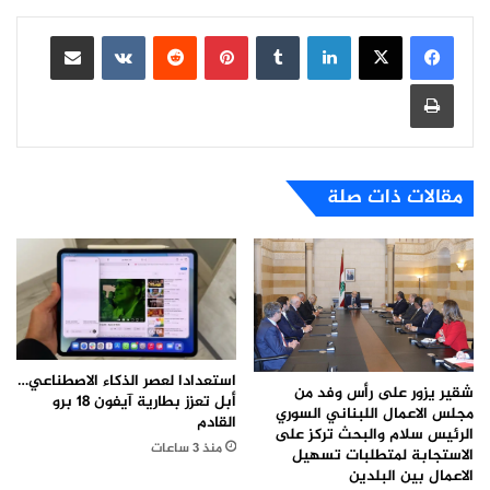
لينكدإن
بينتيريست
مشاركة عبر البريد
طباعة
مقالات ذات صلة
استعدادا لعصر الذكاء الاصطناعي…
شقير يزور على رأس وفد من
أبل تعزز بطارية آيفون 18 برو
مجلس الاعمال اللبناني السوري
القادم
الرئيس سلام والبحث تركز على
منذ 3 ساعات
الاستجابة لمتطلبات تسهيل
الاعمال بين البلدين