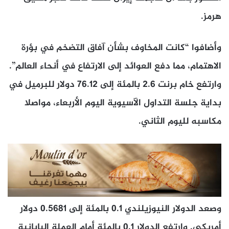
هرمز.
وأضافوا “كانت المخاوف بشأن آفاق التضخم في بؤرة
الاهتمام، مما دفع العوائد إلى الارتفاع في أنحاء العالم”.
وارتفع خام برنت 2.6 بالمئة إلى 76.12 ​دولار للبرميل في
​بداية جلسة ⁠التداول الآسيوية اليوم الأربعاء، مواصلا
مكاسبه لليوم الثاني.
وصعد الدولار النيوزيلندي 0.1 بالمئة إلى ​0.5681 دولار
أمريكي. وارتفع الدولار 0.1 بالمئة ​أمام ⁠العملة اليابانية