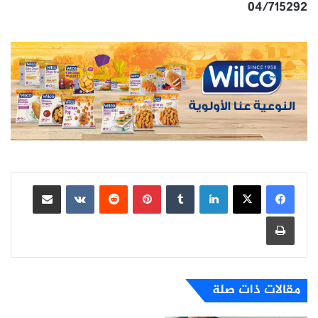
04/715292
لينكدإن
بينتيريست
مشاركة عبر البريد
طباعة
مقالات ذات صلة