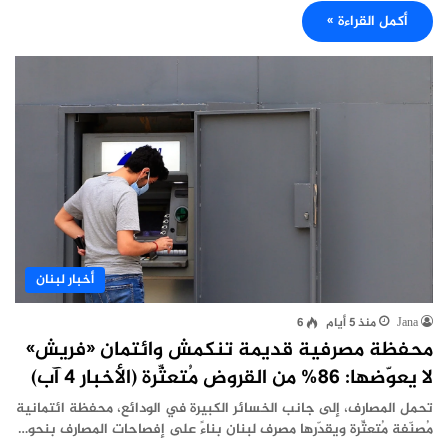
أكمل القراءة »
أخبار لبنان
Jana
منذ 5 أيام
6
محفظة مصرفية قديمة تنكمش وائتمان «فريش»
لا يعوّضها: 86% من القروض مُتعثِّرة (الأخبار 4 آب)
تحمل المصارف، إلى جانب الخسائر الكبيرة في الودائع، محفظة ائتمانية
مُصنّفة مُتعثِّرة ويقدّرها مصرف لبنان بناءً على إفصاحات المصارف بنحو…