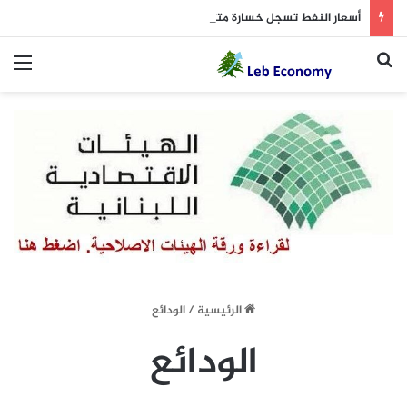
أسعار النفط تسجل خسارة متتالية للأسبوع الثاني.. وبرنت يتداول دون 84 دولاراً
بحث عن
الق
الرئيسية
/
الودائع
الودائع