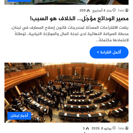
Jana
منذ 4 أسابيع
209
مصير الودائع مؤجّل… الخلاف هو السبب!
بلغت الاقتراحات المعدّلة لمندرجات قانون إصلاح المصارف في لبنان،
محطة الصياغة النهائية لدى لجنة المال والموازنة النيابية، توطئةً
لاعتمادها مكتملةً…
أكمل القراءة »
أخبار لبنان
Jana
يوليو 8, 2026
5