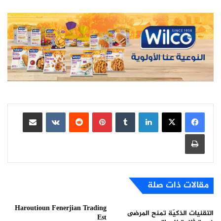
لينكدإن
بينتيريست
مشاركة عبر البريد
طباعة
مقالات ذات صلة
Haroutioun Fenerjian Trading
التقنيات الذكيّة تمنح المرضى
Est