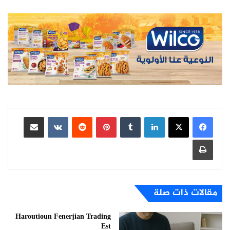
لينكدإن
بينتيريست
مشاركة عبر البريد
طباعة
مقالات ذات صلة
Haroutioun Fenerjian Trading
Est