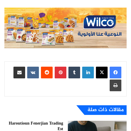
لينكدإن
بينتيريست
مشاركة عبر البريد
طباعة
مقالات ذات صلة
Haroutioun Fenerjian Trading
Est