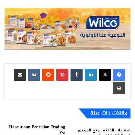
لينكدإن
بينتيريست
مشاركة عبر البريد
طباعة
مقالات ذات صلة
Haroutioun Fenerjian Trading
التقنيات الذكيّة تمنح المرضى
Est