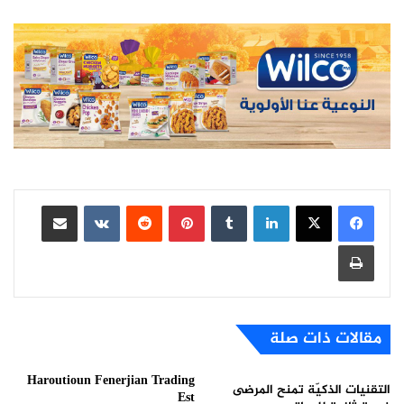
لينكدإن
بينتيريست
مشاركة عبر البريد
طباعة
مقالات ذات صلة
Haroutioun Fenerjian Trading
التقنيات الذكيّة تمنح المرضى
Est