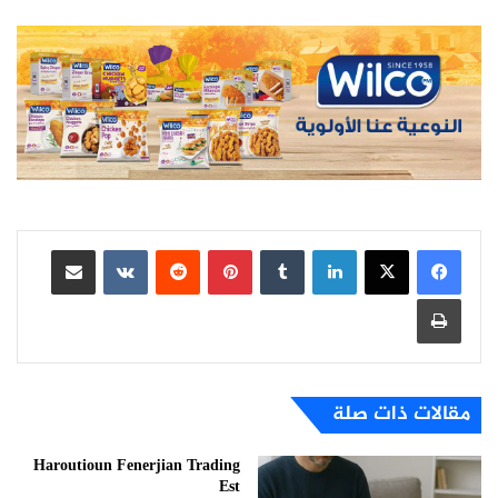
لينكدإن
بينتيريست
مشاركة عبر البريد
طباعة
مقالات ذات صلة
Haroutioun Fenerjian Trading
Est