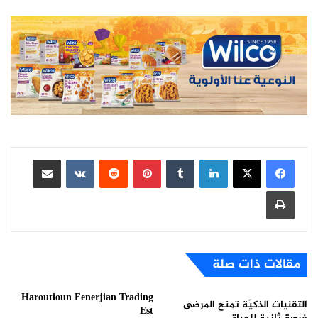
لينكدإن
بينتيريست
مشاركة عبر البريد
طباعة
مقالات ذات صلة
Haroutioun Fenerjian Trading
التقنيات الذكيّة تمنح المرضى
Est