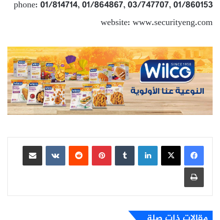
phone: 01/814714, 01/864867, 03/747707, 01/860153
website: www.securityeng.com
لينكدإن
بينتيريست
مشاركة عبر البريد
طباعة
مقالات ذات صلة