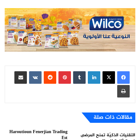
لينكدإن
بينتيريست
مشاركة عبر البريد
طباعة
مقالات ذات صلة
Haroutioun Fenerjian Trading
التقنيات الذكيّة تمنح المرضى
Est