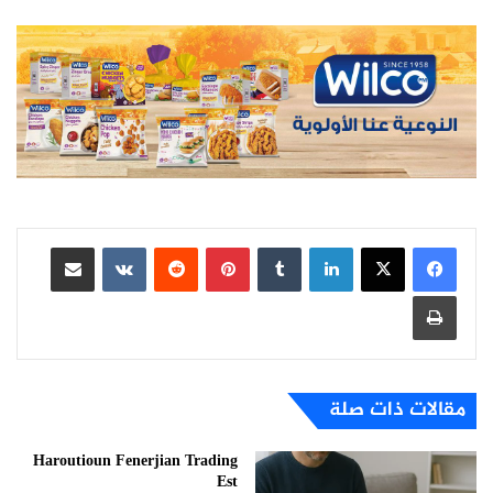
لينكدإن
بينتيريست
مشاركة عبر البريد
طباعة
مقالات ذات صلة
Haroutioun Fenerjian Trading
Est