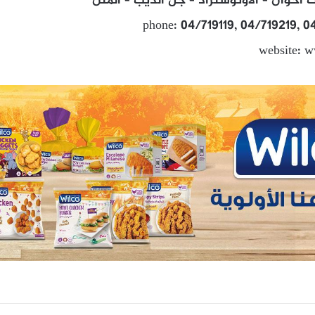
اخوان – الاوتوستراد – جل الديب – المتن
phone: 04/719119, 04/719219, 0
website: w