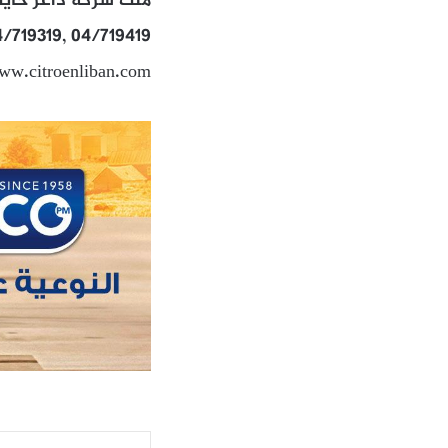
ملك شركة داغر حايك 
4/719319, 04/719419
ww.citroenliban.com