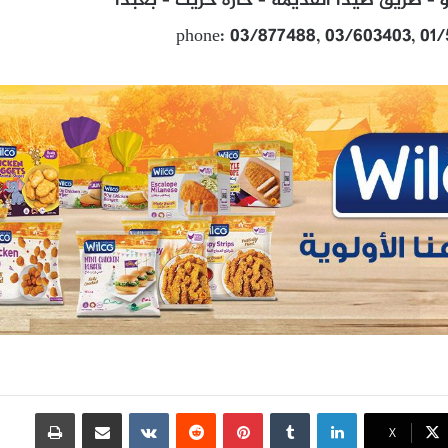
– طريق صيدا القديمة – حارة حريك – بعبدا
phone: 03/877488, 03/603403, 01
لينكدإن
بينتيريست
مشاركة عبر البريد
طباعة
X