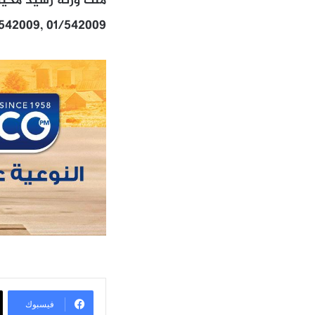
ملك ورثة رشيد محيو 
/542009, 01/542009
فيسبوك