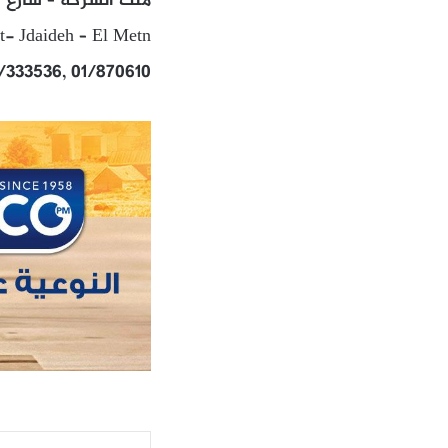
ملك الشركة – شارع ال
t- Jdaideh – El Metn
/333536, 01/870610