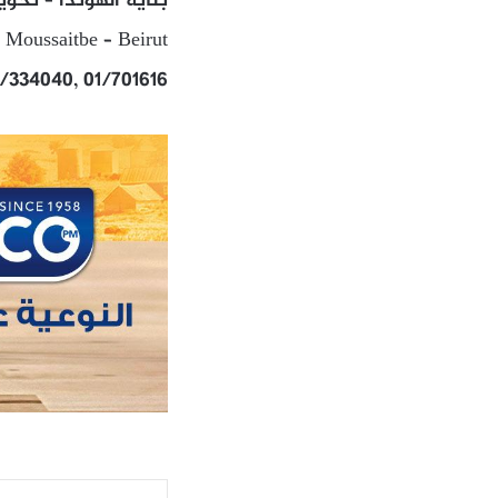
بناية الهوندا – تحو
 Moussaitbe – Beirut
3/334040, 01/701616