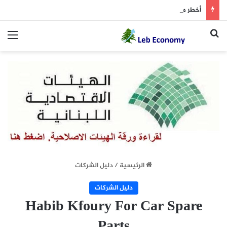
أخطر ما دار داخل غرفة المفاوضات
بحث عن
الق
الرئيسية
/
دليل الشركات
دليل الشركات
Habib Kfoury For Car Spare
Parts