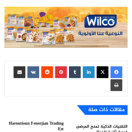
لينكدإن
بينتيريست
مشاركة عبر البريد
طباعة
مقالات ذات صلة
Haroutioun Fenerjian Trading
التقنيات الذكيّة تمنح المرضى
Est