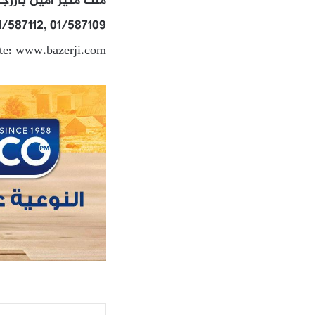
ملك منير امين بازر
1/587112, 01/587109
te: www.bazerji.com