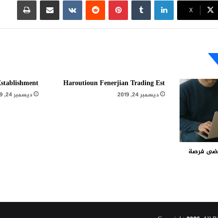
لينكدإن
بينتيريست
مشاركة عبر البريد
طباعة
X
stablishment
Haroutioun Fenerjian Trading Est
ديسمبر 24, 2019
ديسمبر 24, 2019
مرضى فرصة