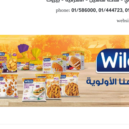
جي – ساحة ساسين – الاشرفية – بيروت
phone: 01/586000, 01/444723, 0
websi