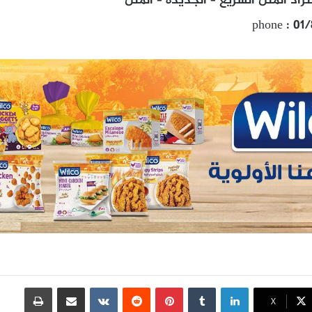
اد المتن السريع – الجديدة – المتن
phone : 01
لينكدإن
بينتيريست
مشاركة عبر البريد
طباعة
X