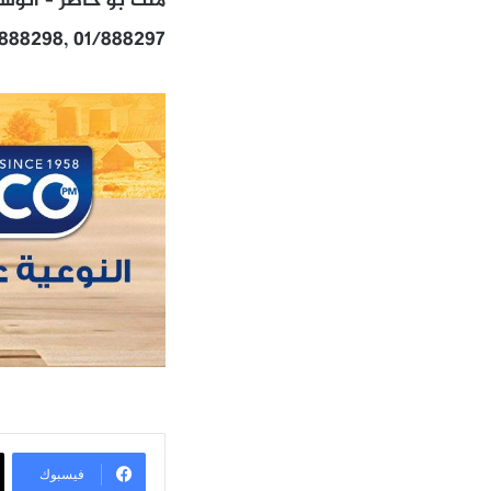
ملك بو خاطر – اتوستر
/888298, 01/888297
فيسبوك