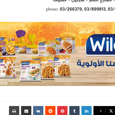
الشارع العام – سبلين – الشوف
phone: 03/266379, 03/899813, 03
لينكدإن
بينتيريست
مشاركة عبر البريد
طباعة
X