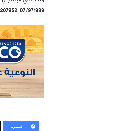
ملك علي البلطجي – 
/207952, 07/971989
فيسبوك