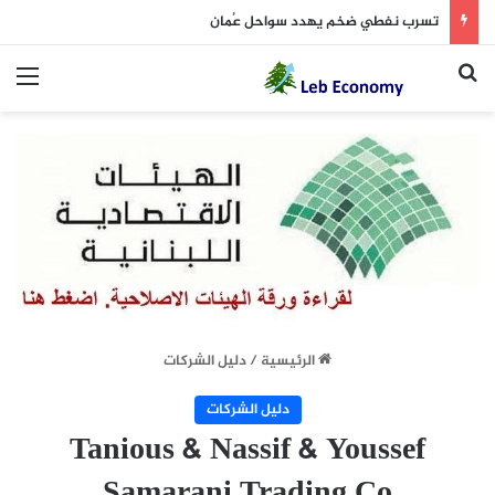
تسرب نفطي ضخم يهدد سواحل عُمان
بحث عن
الق
الرئيسية
/
دليل الشركات
دليل الشركات
Tanious & Nassif & Youssef
Samarani Trading Co