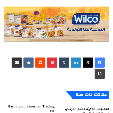
لينكدإن
بينتيريست
مشاركة عبر البريد
طباعة
مقالات ذات صلة
Haroutioun Fenerjian Trading
التقنيات الذكيّة تمنح المرضى
Est