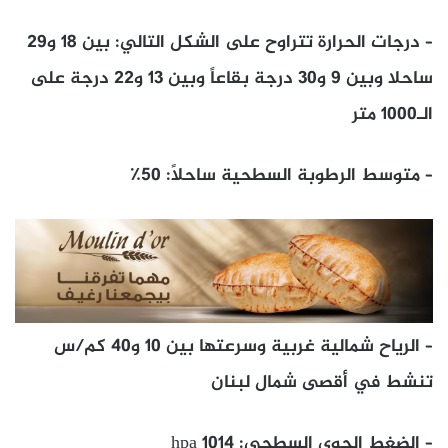
– درجات الحرارة تتراوح على الشكل التالي: بين ١٨ و٢٩
ساحلا وبين ٩ و٣٠ درجة بقاعاً وبين ١٣ و٢٢ درجة على
الـ١٠٠٠ متر
– متوسط الرطوبة السطحية ساحلاً: ٥٠٪
– الرياح شمالية غربية وسرعتها بين ١٠ و٤٠ كم/س
تنشط في أقصى شمال لبنان
– الضغط الجوي السطحي: ١٠١٤ hpa