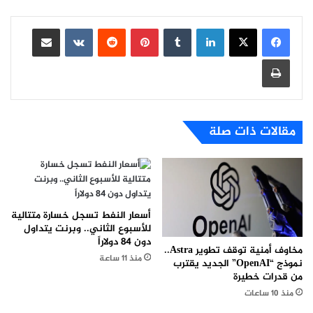
لينكدإن
بينتيريست
مشاركة عبر البريد
طباعة
مقالات ذات صلة
أسعار النفط تسجل خسارة متتالية
للأسبوع الثاني.. وبرنت يتداول
دون 84 دولاراً
مخاوف أمنية توقف تطوير Astra..
منذ 11 ساعة
نموذج “OpenAI” الجديد يقترب
من قدرات خطيرة
منذ 10 ساعات