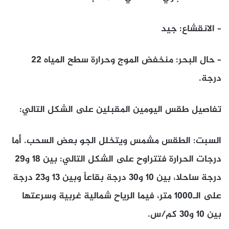
– الانقشاع: جيد
– حال البحر: منخفض الموج وحرارة سطح المياه ٢٢
درجة.
تفاصيل طقس اليومين المقبلين على الشكل التالي:
السبت: الطقس مشمس ويتخلل الجو بعض السحب. أما
درجات الحرارة فتتراوح على الشكل التالي: بين ١٨ و٢٩
درجة ساحلا، بين ١٠ و٣٠ درجة بقاعاً وبين ١٣ و٢٣ درجة
على الـ١٠٠٠ متر، فيما الرياح شمالية غربية وسرعتها
بين ١٠ و٣٠ كم/س.