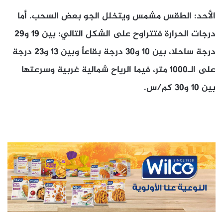
الأحد: الطقس مشمس ويتخلل الجو بعض السحب. أما
درجات الحرارة فتتراوح على الشكل التالي: بين ١٩ و٢٩
درجة ساحلا، بين ١٠ و٣٠ درجة بقاعاً وبين ١٣ و٢٣ درجة
على الـ١٠٠٠ متر، فيما الرياح شمالية غربية وسرعتها
بين ١٠ و٣٠ كم/س.