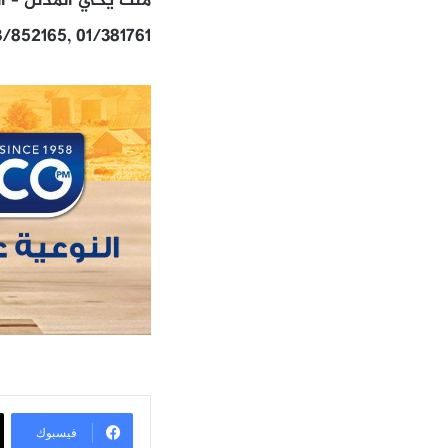
ملك يحي المدلل – ا
3/852165, 01/381761
فيسبوك