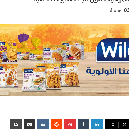
لعمروسية – طريق صيدا – الشويفات – عاليه
phone: 0
لينكدإن
بينتيريست
مشاركة عبر البريد
طباعة
X