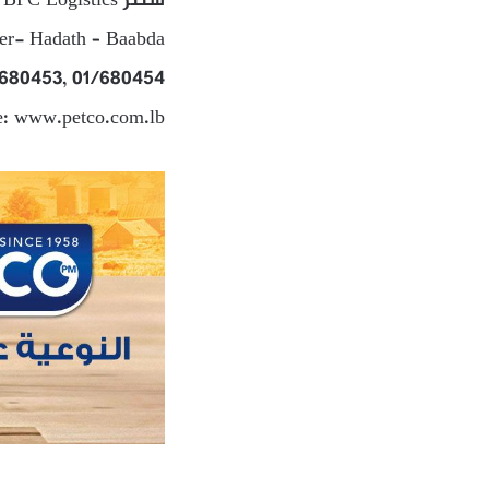
سنتر BPC Logistics – حي الاميركان – الحدث – بعبدا
ter- Hadath – Baabda
/680453, 01/680454
e: www.petco.com.lb