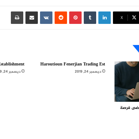
لينكدإن
بينتيريست
مشاركة عبر البريد
طباعة
X
stablishment
Haroutioun Fenerjian Trading Est
ديسمبر 24, 2019
ديسمبر 24, 2019
مرضى فرصة