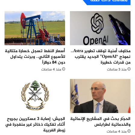
مخاوف أمنية توقف تطوير Astra..
أسعار النفط تسجل خسارة متتالية
نموذج “OpenAI” الجديد يقترب
للأسبوع الثاني.. وبرنت يتداول
من قدرات خطيرة
دون 84 دولاراً
منذ 3 ساعات
منذ 4 ساعات
الحجّار بحث في المشاريع الإنمائية
الجيش: إصابة 3 عسكريين بجروح
والخدماتية لطرابلس
أثناء تفكيك ذخائر غير منفجرة في
زوطر الغربية
منذ 4 ساعات