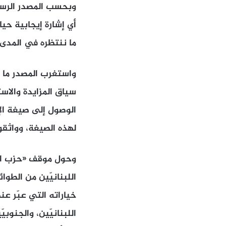
وبحسب المصدر الرسمي 
أي إشارة إيجابية حيا
ما ننتظره في المدى 
واستغرب المصدر ما و
سياق المزايدة والاست
الوصول إلى صيغة الإ
لهذه الصيغة، وواثقو
وحول موقف «حزب الله
اللبنانيّين من الطو
خياراته التي عبّر ع
اللبنانيّين، والجنوب