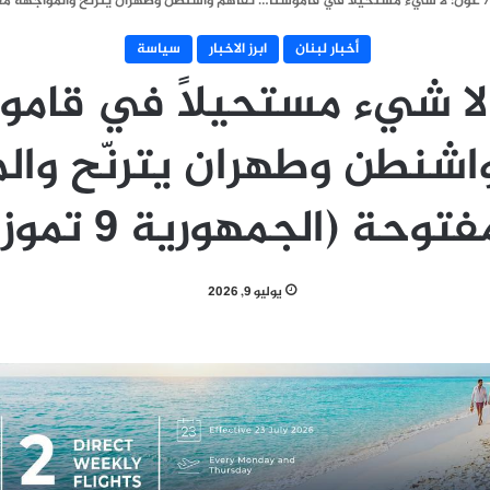
عون: لا شيء مستحيلاً في قاموسنا… تفاهم واشنطن وطهران يترنّح والمواجهة مفتوحة (
أخبار لبنان
ابرز الاخبار
سياسة
لا شيء مستحيلاً في قامو
اشنطن وطهران يترنّح وال
فتوحة (الجمهورية 9 تموز)
يوليو 9, 2026