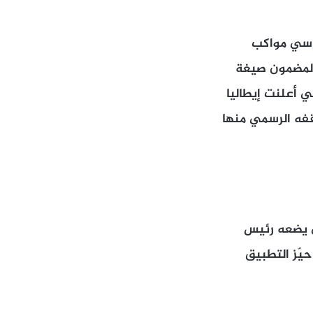
ماسي مواكب
ً لمضمون صيغة
ي أعلنت إيطاليا
م يعلن موقفه الرسمي منها
ي يضعه رئيس
يّز التطبيق