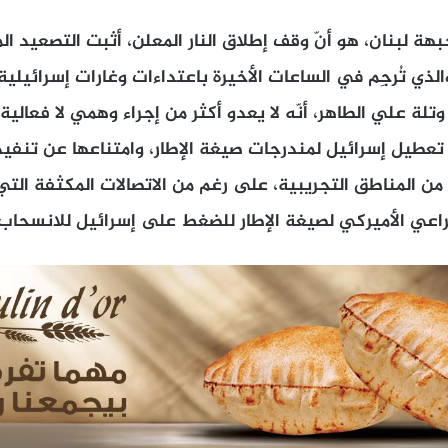
جبهة لبنان، هو أنّ وقف إطلاق النار المعلن، أثبت التصعيد ا
الذي تُرجِم في الساعات الأخيرة باعتداءات وغارات إسرائيلية
لة علي الطاهر، أنّه لا يعدو أكثر من إجراء وهمي لا فعالي
ى تعطيل إسرائيل لمندرجات صيغة الإطار، وامتناعها عن تنفيذ
من المناطق التجريبية، على رغم من الاتصالات المكثفة الت
عي الأميركي لصيغة الإطار للضغط على إسرائيل للانسحاب.