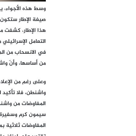
وسط هذه الأجواء، يب
صيغة الإطار ستكون ب
هذا الإطار، كشفت مصا
التعامل الإسرائيلي م
في الانسحاب من المن
من أساسها، وأنّ واش
وعلى رغم من الإعلا
واشنطن، فلا تأكيد لب
المفاوضات من واشنطن
سيمون كرم وسفيرة ل
المفاوضات ثلاثية ب