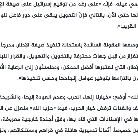
عينه، فإنّه «على رغم من توقيع إسرائيل على صيغة الإطار، إل
لها حتى الآن، بالتالي فإنّ التعويل يبقى على دور فاعل للول
القريب».
صفها المقولة السائدة باستحالة تنفيذ صيغة الإطار، مدرجاً 
فزاز من قِبل جهات محترفة بالتخوين والتهويل، والقرار اللبن
طار، التي نعتبرها أفضل الممكن، ومطمئنّون إلى الرعاية الأم
ن بالتزامها بتوفير عوامل إنجاحها وحسن تنفيذها».
» أوضح: «خيارنا إنهاء الحرب وعدم العودة إليها، والشريح
ائف والفئات ترفض خيار الحرب، فيما «حزب الله» منعزل عن ال
نها في الإسنادات التي قام بها، وفق أجندة خارجية معروفة،
يّين خصوصاً، أثماناً تدميرية هائلة في قراهم وممتلكاتهم، ونز