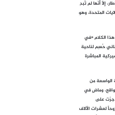
ّا أنّها لم تُبدِ
ايات المتحدة، وهو
هذا الكلام «في
اني حُسِم لناحية
يركية المباشرة
ة الواسعة من
واقع، وماضٍ في
 جرّت على
وحاً لعشرات الآلاف