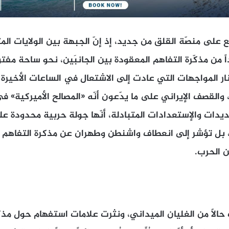
 على منصّة القلق من جديد، إذ إنّ الجبهة بين الولايات المت
اً من مذكّرة التفاهم المعقودة بين الجانبَين، نحو ساحة 
نار المواجهات التي عادت إلى الاشتعال في الساعات الأخيرة 
، والقصف الإيراني على ما يدّعون أنّه «المصالح الأميركية» 
هديدات والإستعدادات المتبادلة، أنّها جولة حربية محدودة ع
، بل تؤشر إلى انعطاف واشنطن وطهران عن مذكرة التفاهم ا
 الحرب.
 حالاً من الغليان الميداني، ونثرت علامات استفهام حول مذكر