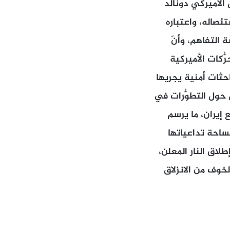
س الأميركي دونالد
ئصاله، واعتباره
 التفاهم، وأنّ
ُّكات الأميركية
باحثات أمنية يجريها
 حول التطوُّرات في
إيران، ما يرسم
ساحة تداعياتها
لاق النار المعلن،
خوف من الانزلاق