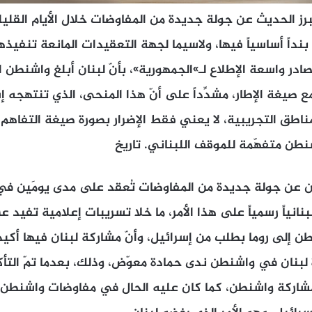
رز الحديث عن جولة جديدة من المفاوضات خلال الأيام القليلة
نداً أساسياً فيها، ولاسيما لجهة التعقيدات المانعة تنفيذ
در واسعة الإطلاع لـ»الجمهورية»، بأنّ لبنان أبلغ واشنطن ا
ع صيغة الإطار، مشدِّداً على أنّ هذا المنحى، الذي تنتهجه 
اطق التجريبية، لا يعني فقط الإضرار بصورة صيغة التفاهم، 
نطن متفهّمة للموقف اللبناني. تاريخ
ن عن جولة جديدة من المفاوضات تُعقد على مدى يومَين في 
نانياً رسمياً على هذا الأمر، ما خلا تسريبات إعلامية تفيد 
 إلى روما بطلب من إسرائيل، وأنّ مشاركة لبنان فيها أكيدة
بنان في واشنطن ندى حمادة معوّض، وذلك، بعدما تمّ التأ
مشاركة واشنطن، كما كان عليه الحال في مفاوضات واشنطن،