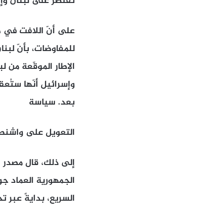
تقتصر على لبنان وإس
على أنّ اللافت في 
للمفاوضات، بأنّ لبن
الإطار الموقّعة من 
بعد. سياسة
التعويل على واشنط
إلى ذلك، قال مصدر 
الجمهورية العماد جو
السريع، بدايةً عبر 