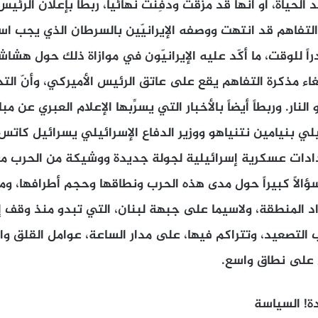
الحياة، أو أنّها قد مُزِّقت ودُفِنت نهائياً، ربطاً بإعلان الرئي
 التفاهم قد انتهت ووصفه الإيرانيّين بالسرطان الذي يجب است
 للوقت، ما أكّد عليه الإيرانيّون في موازاة ذلك حول هشاشة
اء مذكرة التفاهم يقع على عاتق الرئيس الأميركي، وأنّ التحر
ار. وربطاً أيضاً بالأخبار التي يسرِّبها الإعلام العبري عن م
يلي بنيامين نتنياهو ووزير الدفاع الإسرائيلي يسرائيل كاتس
دادات عسكرية إسرائيلية لجولة جديدة ووشيكة من الحرب مع 
الاً كبيراً حول مدى هذه الحرب ونطاقها وحجم أطرافها، وم
اد المنطقة، ولاسيما على جبهة لبنان، التي تبدو منذ وقف إط
تصعيد، وتتراكم فيها، على مدار الساعة، عوامل القلق وال
ل على نطاق واسع.
ة! السياسة