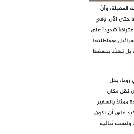
 المقبلة، وأنّ
ها حتى الآن. وفي
عتراضاً شديداً على
إسرائيل ومماطلتها
بل تهدِّد بنسفها
روما، بدل
عن نقل مكان
 ممثلاً بالسفير
كيد على أن تكون
 وليست ثنائية