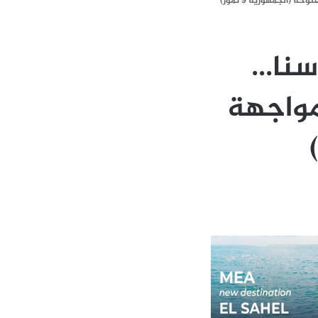
الجمهورية 9 تموز)
سنا…
مواجهة