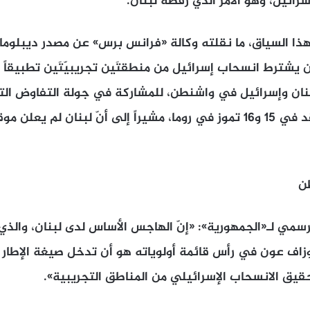
رائيل، وهو الأمر الذي رفضه لبنان.
هذا السياق، ما نقلته وكالة «فرانس برس» عن مصدر ديبلو
ان يشترط انسحاب إسرائيل من منطقتَين تجريبيّتَين تطبيقا
لبنان وإسرائيل في واشنطن، للمشاركة في جولة التفاوض الت
وإسرائيل أنّها ستُعقد في 15 و16 تموز في روما، مشيراً إلى أنّ لبنان ل
ن
رسمي لـ«الجمهورية»: «إنّ الهاجس الأساس لدى لبنان، والذ
زاف عون في رأس قائمة أولوياته هو أن تدخل صيغة الإطار ح
تحقيق الانسحاب الإسرائيلي من المناطق التجريبية».