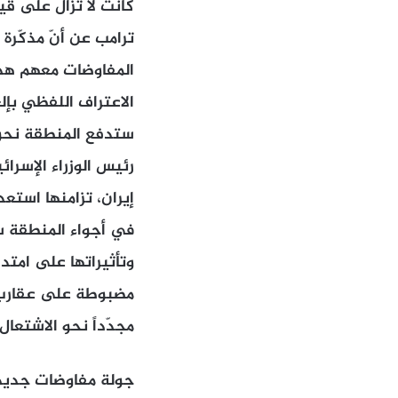
كانت لا تزال على قيد 
ترامب عن أنّ مذكّرة
المفاوضات معهم هدراً
الاعتراف اللفظي بإلغ
ستدفع المنطقة نحو الن
رئيس الوزراء الإسرائ
إيران، تزامنها استع
في أجواء المنطقة سؤ
وتأثيراتها على امتد
مضبوطة على عقارب ال
مجدّداً نحو الاشتعا
جولة مفاوضات جديد