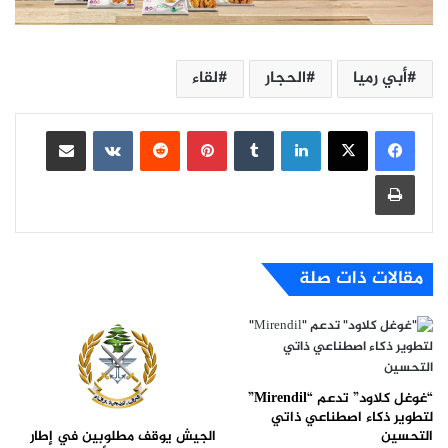
أبي رميا
الحجار
لقاء
لينكدإن
بينتيريست
مشاركة عبر البريد
طباعة
مقالات ذات صلة
“غوغل كلاود” تدعم “Mirendil”
لتطوير ذكاء اصطناعي ذاتي
الجيش يوقف مطلوبين في إطار
التحسين