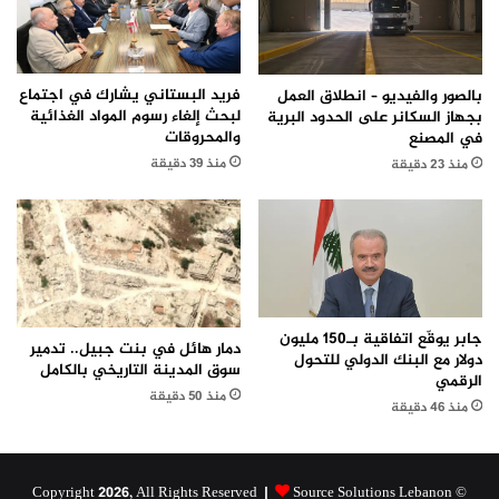
فريد البستاني يشارك في اجتماع
بالصور والفيديو – انطلاق العمل
لبحث إلغاء رسوم المواد الغذائية
بجهاز السكانر على الحدود البرية
والمحروقات
في المصنع
منذ 39 دقيقة
منذ 23 دقيقة
جابر يوقّع اتفاقية بـ150 مليون
دمار هائل في بنت جبيل.. تدمير
دولار مع البنك الدولي للتحول
سوق المدينة التاريخي بالكامل
الرقمي
منذ 50 دقيقة
منذ 46 دقيقة
Source Solutions Lebanon
© Copyright 2026, All Rights Reserved |