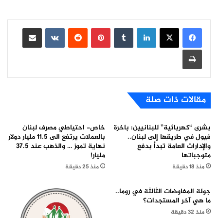
لينكدإن
بينتيريست
مشاركة عبر البريد
طباعة
مقالات ذات صلة
بشرى “كهربائية” للبنانيين: باخرة
خاص- احتياطي مصرف لبنان
فيول في طريقها إلى لبنان..
بالعملات يرتفع الى 11.5 مليار دولار
والإدارات العامة تبدأ بدفع
نهاية تموز … والذهب عند 37.5
متوجباتها
مليار!
منذ 18 دقيقة
منذ 25 دقيقة
جولة المفاوضات الثالثة في روما..
ما هي آخر المستجدات؟
منذ 32 دقيقة