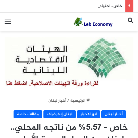
خاص- احتياطي مصرف لبنان بالعملات يرتفع الى 11.5 مليار دولار نهاية تموز … والذهب عند 37.5 مليار!
بحث عن
الق
الرئيسية
/
أخبار لبنان
أخبار لبنان
ابرز الاخبار
لبنان إنفوغراف
مقالات خاصة
خاص – 5.57% من ناتجه المحلي..