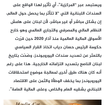
ويستبعد عبر “المركزية”، أي تأثير لهذا الواقع على
السندات اللبنانية التي “لا تتأثر بما يحصل حول العالم،
إن بشكل مباشر أو غير مباشر، لأن لبنان على هامش
النظام المالي والمصرفي والتجاري العالمي وهو خارج
الأسواق المالية العالمية منذ آذار 2020 حين قرّرت
حكومة الرئيس حسان دياب اتخاذ القرار السياسي
بالتعثر عن تسديد سندات اليوروبوندز، وضَحّت بتاريخ
لبنان الناصع بتسديد التزاماته الخارجية. هذا على رغم
أنه كان هناك طرق أخرى لمعالجة موضوع استحقاقات
اليوروبوندز بما يخفف الوطأة والثمن على الاقتصاد
اللبناني بشقيه العام والخاص، وعلى المالية العامة”.