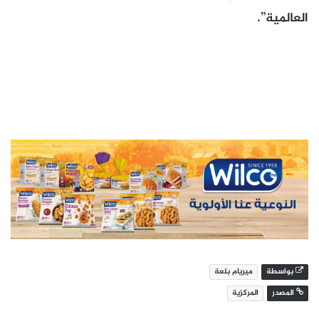
العالمية”.
بواسطة
ميريام بلعة
المصدر
المركزية