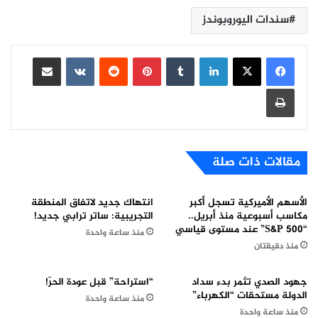
سندات اليوروبوندز
لينكدإن
بينتيريست
مشاركة عبر البريد
طباعة
مقالات ذات صلة
الأسهم الأميركية تسجل أكبر
انتهاك جديد لاتفاق المنطقة
مكاسب أسبوعية منذ أبريل..
التجريبية: ساتر ترابي جديد!
“S&P 500” عند مستوى قياسي
منذ ساعة واحدة
منذ دقيقتان
جهود الصدي تثمر بدء سداد
“استراحة” قبل عودة الحرّ!
الدولة مستحقات “الكهرباء”
منذ ساعة واحدة
منذ ساعة واحدة