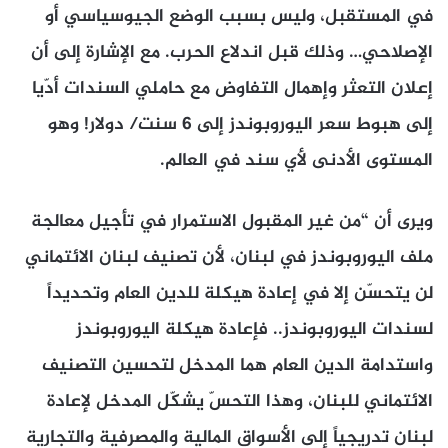
في المستقبل، وليس بسبب الوضع الجيوسياسي أو
الإصلاحي… وذلك قبل اندلاع الحرب. مع الإشارة إلى أن
إعلان التعثر وإهمال التفاوض مع حاملي السندات أدّيا
إلى هبوط سعر اليوروبوندز إلى 6 سنت/ دولار! وهو
المستوى الأدنى لأي سند في العالم.
ويرى أن “من غير المقبول الاستمرار في تأجيل معالجة
ملف اليوروبوندز في لبنان، لأن تصنيف لبنان الائتماني
لن يتحسّن إلا في إعادة هيكلة للدين العام وتحديداً
لسندات اليوروبوندز.. فإعادة هيكلة اليوروبوندز
واستدامة الدين العام هما المدخل لتحسين التصنيف
الائتماني للبنان، وهذا التحسّ يشكّل المدخل لإعادة
لبنان تدريجياً إلى الأسواق المالية والمصرفية والتجارية