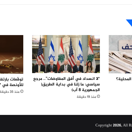
“لا انسداد في أفق المفاوضات”.. مرجع
المحلية؟
سياسي: ما زلنا في بداية الطريق(
للأونصة في 2027
الجمهورية 8 آب)
منذ 35 دقيقة
منذ 19 دقيقة