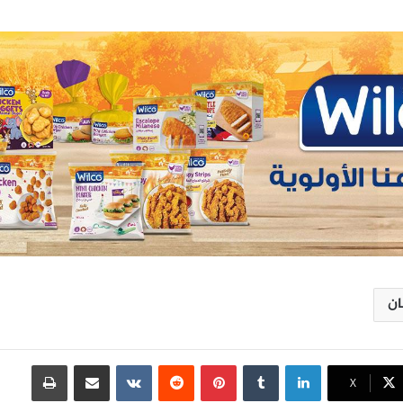
ان
لينكدإن
بينتيريست
مشاركة عبر البريد
طباعة
X