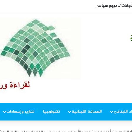
ضات”.. مرجع سياسي: ما زلنا في بداية الطريق( الجمهورية 8 آب)
د اللبناني
الصحافة اللبنانية
تكنولوجيا
تقارير وإحصاءات