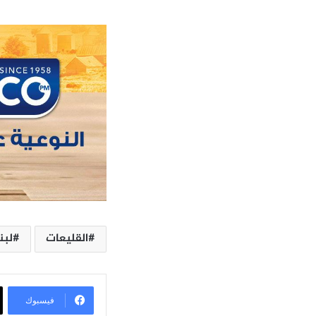
القليعات
لبن
فيسبوك