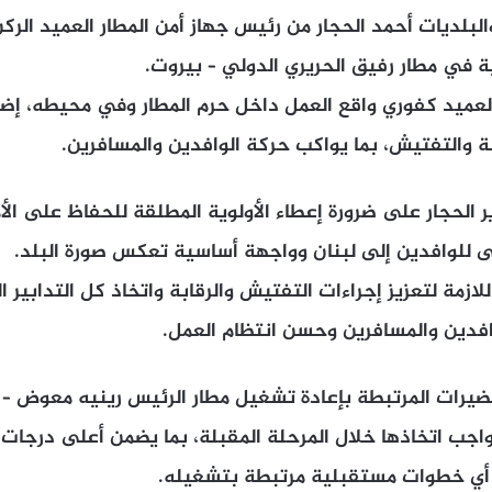
والبلديات أحمد الحجار من رئيس جهاز أمن المطار العميد الر
ية في مطار رفيق الحريري الدولي – بيروت.
لعميد كفوري واقع العمل داخل حرم المطار وفي محيطه، إضاف
ابة والتفتيش، بما يواكب حركة الوافدين والمسافرين.
 الحجار على ضرورة إعطاء الأولوية المطلقة للحفاظ على الأ
أولى للوافدين إلى لبنان وواجهة أساسية تعكس صورة البلد.
ازمة لتعزيز إجراءات التفتيش والرقابة واتخاذ كل التدابير ا
افدين والمسافرين وحسن انتظام العمل.
تحضيرات المرتبطة بإعادة تشغيل مطار الرئيس رينيه معوض – 
الواجب اتخاذها خلال المرحلة المقبلة، بما يضمن أعلى درجات
 أي خطوات مستقبلية مرتبطة بتشغيله.