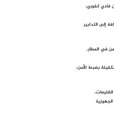
كن فادي كفوري،
ة إلى التدابير
من في المطار،
لكفيلة بضبط الأمن،
القليعات،
 الجهوزية