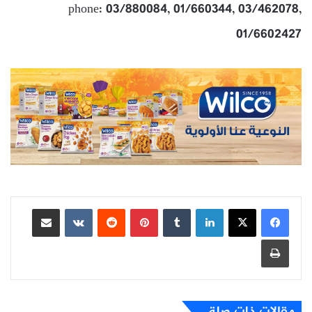
phone: 03/880084, 01/660344, 03/462078,
01/6602427
لينكدإن
بينتيريست
مشاركة عبر البريد
طباعة