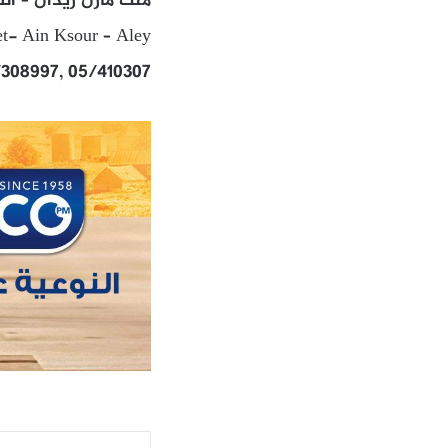
ملك مازن ريدان – الش
t- Ain Ksour – Aley
/308997, 05/410307