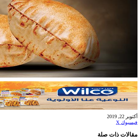
أكتوبر 22, 2019
طباعة
لينكدإن
مشاركة
بينتيريست
فيسبوك
X
عبر
مقالات ذات صلة
البريد