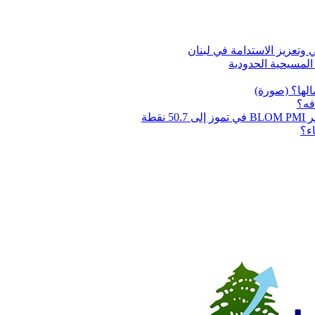
المسيحية الحدودية
الها؟ (صورة)
طة
اء؟