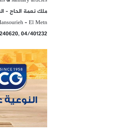
s & sanitary articles
ملك نعمة الحاج – الش
Mansourieh – El Metn
/240620, 04/401232