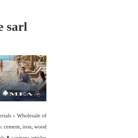
 sarl
erials – Wholesale of
s: cement, iron, wood…