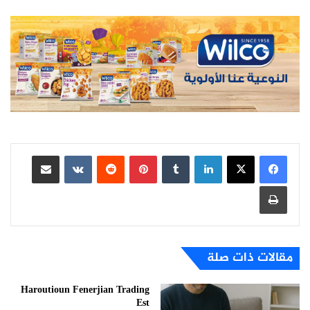
لينكدإن
بينتيريست
مشاركة عبر البريد
طباعة
مقالات ذات صلة
Haroutioun Fenerjian Trading
Est